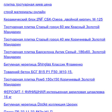
плитка тротуарная киев цена
строй материалы онлайн
Керамический блок 2NF СБК-Озера .двойной кирпич. М-125
Тротуарная плитка Старый город 60 мм Красный Золотой
Мандарин
Тротуарная плитка Старый город 40 мм Коричневый Золотой
Мандарин
Тротуарная плитка Барселона Антик Серый .186х60. Золотой
Мандарин
Битумная черепица Shinglas Классик Фламенко
Товарний бетон БСГ В15 Р1 F50 .М10,15.
Тротуарная плитка Ромб 150х150 Коричневый Золотой
Мандарин
ФЕРОЗИТ-1 ФИНИШНАЯ интерьерная акриловая шпаклевка
16 кг
Битумная черепица Docke коллекция Цюрих
Плита ПБ 22.11.22-8К3в.Н1.П