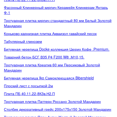
Фасонный Клинкерный кирпич Керамейя Клинкерам Янтарь
Ф-1
Тротуарная плитка кирпич стандартный 80 мм Белый Золотой
Мандарин
Коньково-карнизная плитка Акваизол гавайский песок
Табулярный глинозем
Битумная черепица Docke коллекция Цюрих Кофе .Premium.
Товарний бетон БСГ В35 Р4 F200 W8 .М10,15.
Тротуарная плитка Креатив 60 мм Персиковый Золотой
Мандарин
Битумная черепица Iko Самоклеющаяся Bibershield
Плоский лист с посыпкой 2м
Плита ПБ 40.11.22-8К3в.Н2.П
Тротуарная плитка Паттерн Россано Золотой Мандарин
Столбик декоративный грейс 200х175х150 Золотой Мандарин