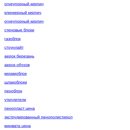
огнеупорный кирпич
клинкерный кирпич
огнеупорный кирпич
стеновые блоки
газоблок
стоунлайт
аерок березань
аерок обухов
керамоблок
шлакоблоки
пеноблок
утеплители
пенопласт цена
экструдированный пенополистирол
минвата цена