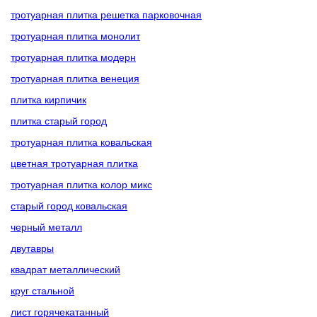
тротуарная плитка решетка парковочная
тротуарная плитка монолит
тротуарная плитка модерн
тротуарная плитка венеция
плитка кирпичик
плитка старый город
тротуарная плитка ковальская
цветная тротуарная плитка
тротуарная плитка колор микс
старый город ковальская
черный металл
двутавры
квадрат металлический
круг стальной
лист горячекатанный