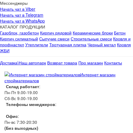
Мессенджеры
Начать чат в Viber
Начать чат в Telegram
Начать чат в WhatsApp
КАТАЛОГ ПРОДУКЦИИ
Газоблок, газобетон
Кирпич рядовой
Керамические блоки
Бетон
Кирпич силикатный
Сыпучие смеси
Строительные смеси
Кровля и
профнастил
Утеплители
Тротуарная плитка
Черный метал
Кровля
ЖБИ
Доставка\Наш автопарк
Возврат товара
Про магазин
Контакты
Интернет магазин
стройматериалов
Склад работает
:
Пн-Пт 9.00-19.00
Сб-Вс 9.00-19.00
Телефоны менеджеров
:
066 1111 444
Офис
:
Пн-вс 7:30-20:30
(Без выходных)