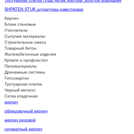
Тротуарная плитка Плац Антик Желтый Золотой Мандарин
SHPATEN STUK штукатурка известковая
Кирпич
Блоки стеновые
Утеплители
Сыпучие материалы
Строительные смеси
Товарный бетон
Железобетонные изделия
Кровля и профнастил
Пиломатериалы
Дренажные системы
Гипсокартон
Тротуарная плитка
Черный металл
Сетка кладочная
кирпич
облицовочный кирпич
кирпич рядовой
силикатный кирпич