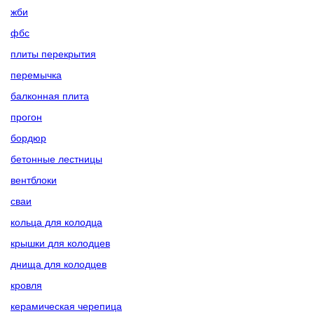
жби
фбс
плиты перекрытия
перемычка
балконная плита
прогон
бордюр
бетонные лестницы
вентблоки
сваи
кольца для колодца
крышки для колодцев
днища для колодцев
кровля
керамическая черепица