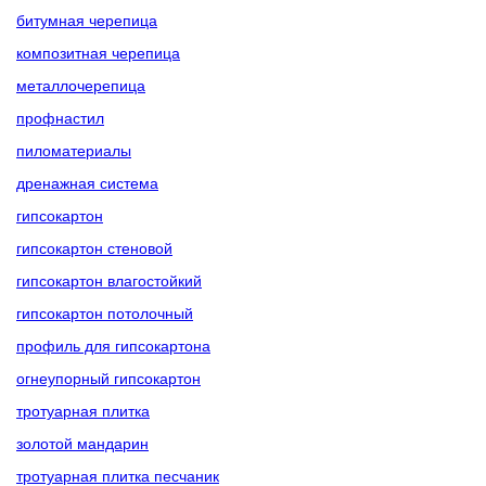
битумная черепица
композитная черепица
металлочерепица
профнастил
пиломатериалы
дренажная система
гипсокартон
гипсокартон стеновой
гипсокартон влагостойкий
гипсокартон потолочный
профиль для гипсокартона
огнеупорный гипсокартон
тротуарная плитка
золотой мандарин
тротуарная плитка песчаник