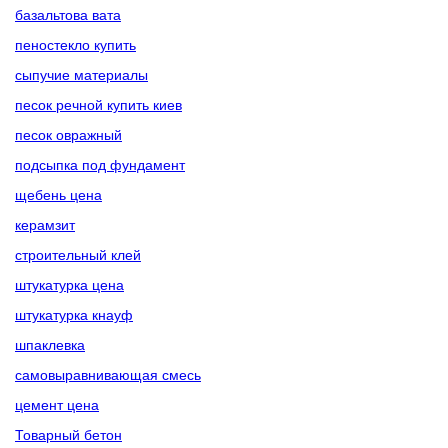
базальтова вата
пеностекло купить
сыпучие материалы
песок речной купить киев
песок овражный
подсыпка под фундамент
щебень цена
керамзит
строительный клей
штукатурка цена
штукатурка кнауф
шпаклевка
самовыравнивающая смесь
цемент цена
Товарный бетон