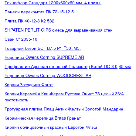
Технофлор Стандарт 1200х600х60 мм .4 плиты.
Панели перекрытия ПК 72-15-12.5
Плита ПК 40-12-8 К2 582
SHPATEN PERLIT GIPS смесь для выравнивания стен
Сваи С12035-10
Товарний бетон БСГ В7,5 Р1 F50 .М5.
Черепица Owens Corning SUPREME AR
Профнастил Арсенал стеновой Полиэстер Китай ПС-8 0,45 мм
Черепица Owens Corning WOODCREST AR
Кирпич Звездочка Фагот
Кирпич Керамейя КлинКерам Рустика Оникс 73 целый 36%
пустотность
Тротуарная плитка Плац Антик Желтый Золотой Мандарин
Керамическая черепица Braas Гранат
Кирпич облицовочный красный Евротон Флэш