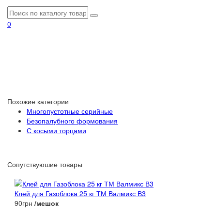
0
Похожие категории
Многопустотные серийные
Безопалубного формования
С косыми торцами
Сопутствуюшие товары
Клей для Газоблока 25 кг ТМ Валмикс В3
90грн
/мешок