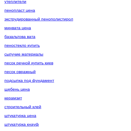
утеплители
пенопласт цена
экструдированный пенополистирол
минвата цена
базальтова вата
пеностекло купить
сыпучие материалы
песок речной купить киев
песок овражный
подсыпка под фундамент
щебень цена
керамзит
строительный клей
штукатурка цена
штукатурка кнауф