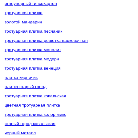
огнеупорный гипсокартон
тротуарная плитка
золотой мандарин
тротуарная плитка песчаник
тротуарная плитка решетка парковочная
тротуарная плитка монолит
тротуарная плитка модерн
тротуарная плитка венеция
плитка кирпичик
плитка старый город
тротуарная плитка ковальская
цветная тротуарная плитка
тротуарная плитка колор микс
старый город ковальская
черный металл