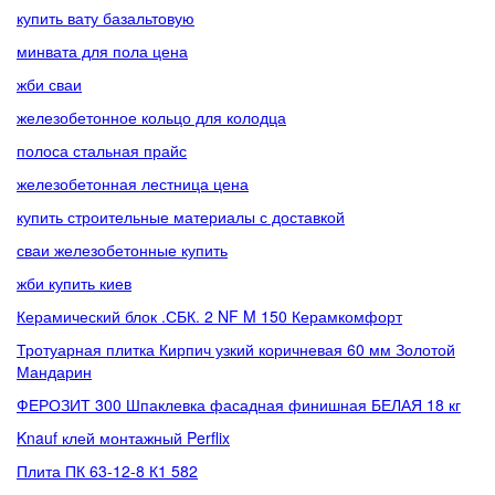
купить вату базальтовую
минвата для пола цена
жби сваи
железобетонное кольцо для колодца
полоса стальная прайс
железобетонная лестница цена
купить строительные материалы с доставкой
сваи железобетонные купить
жби купить киев
Керамический блок .СБК. 2 NF M 150 Керамкомфорт
Тротуарная плитка Кирпич узкий коричневая 60 мм Золотой
Мандарин
ФЕРОЗИТ 300 Шпаклевка фасадная финишная БЕЛАЯ 18 кг
Knauf клей монтажный Perflix
Плита ПК 63-12-8 К1 582