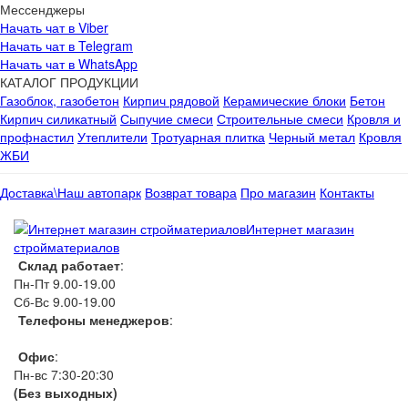
Мессенджеры
Начать чат в Viber
Начать чат в Telegram
Начать чат в WhatsApp
КАТАЛОГ ПРОДУКЦИИ
Газоблок, газобетон
Кирпич рядовой
Керамические блоки
Бетон
Кирпич силикатный
Сыпучие смеси
Строительные смеси
Кровля и
профнастил
Утеплители
Тротуарная плитка
Черный метал
Кровля
ЖБИ
Доставка\Наш автопарк
Возврат товара
Про магазин
Контакты
Интернет магазин
стройматериалов
Склад работает
:
Пн-Пт 9.00-19.00
Сб-Вс 9.00-19.00
Телефоны менеджеров
:
066 1111 444
Офис
:
Пн-вс 7:30-20:30
(Без выходных)