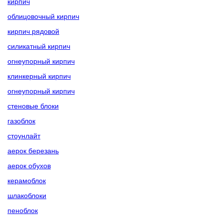
кирпич
облицовочный кирпич
кирпич рядовой
силикатный кирпич
огнеупорный кирпич
клинкерный кирпич
огнеупорный кирпич
стеновые блоки
газоблок
стоунлайт
аерок березань
аерок обухов
керамоблок
шлакоблоки
пеноблок