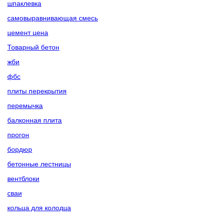
шпаклевка
самовыравнивающая смесь
цемент цена
Товарный бетон
жби
фбс
плиты перекрытия
перемычка
балконная плита
прогон
бордюр
бетонные лестницы
вентблоки
сваи
кольца для колодца